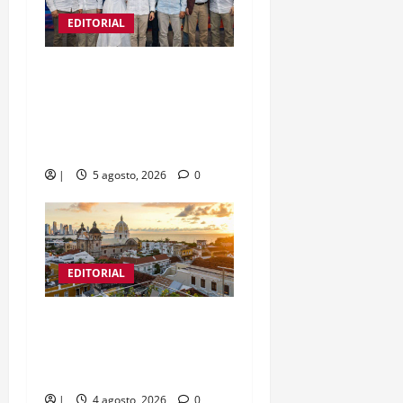
EDITORIAL
Editorial | Unidad contra
la inseguridad: el
Gobierno central escuchó
a Cartagena
|
5 agosto, 2026
0
EDITORIAL
Editorial | Cartagena,
destino natural del
mundo
|
4 agosto, 2026
0