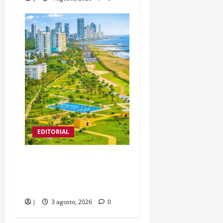
EDITORIAL
Editorial | El parque
lineal, una oportunidad
de integración
|
3 agosto, 2026
0