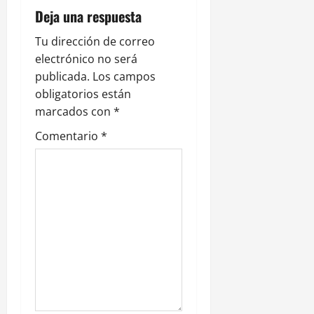
e
ó
Deja una respuesta
l
i
n
Tu dirección de correo
p
electrónico no será
d
e
publicada.
Los campos
e
obligatorios están
30
julio,
marcados con
*
e
2026
Comentario
*
n
0
t
r
a
d
a