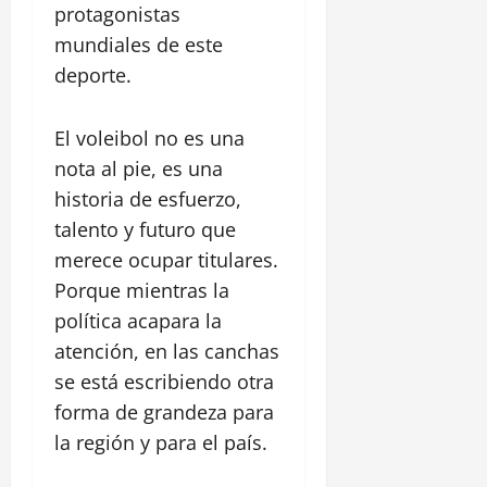
z
a
protagonistas
i
l
P
ó
s
c
a
mundiales de este
a
n
t
a
c
r
deporte.
i
d
a
q
l
28
e
l
u
l
julio,
l
El voleibol no es una
l
e
2026
o
C
e
L
nota al pie, es una
S
a
R
0
i
a
historia de esfuerzo,
n
e
n
n
talento y futuro que
a
a
e
F
l
l
merece ocupar titulares.
a
e
d
,
l
Porque mientras la
l
e
C
d
i
política acapara la
C
e
e
p
h
atención, en las canchas
n
A
e
i
t
se está escribiendo otra
l
a
r
a
forma de grandeza para
30
m
o
m
julio,
la región y para el país.
a
H
e
2026
r
i
d