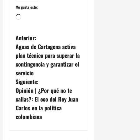
í
s
a
0
Me gusta esto:
a
t
,
ó
Cargando...
1
e
r
agosto,
n
i
2026
E
N
c
Anterior:
l
0
o
Aguas de Cartagena activa
a
P
y
plan técnico para superar la
o
C
v
z
contingencia y garantizar el
a
ó
s
servicio
e
n
t
Siguiente:
i
g
Opinión | ¿Por qué no te
l
28
callas?: El eco del Rey Juan
l
julio,
a
2026
o
Carlos en la política
S
c
colombiana
0
a
n
i
F