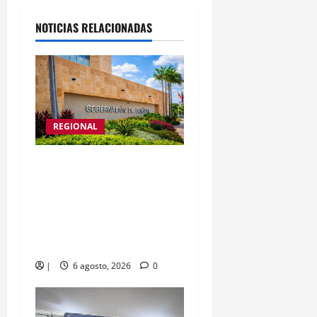
NOTICIAS RELACIONADAS
REGIONAL
Bolívar fortalece acciones
de preparación y
respuesta ante el
fortalecimiento del
fenómeno de El Niño
|
6 agosto, 2026
0