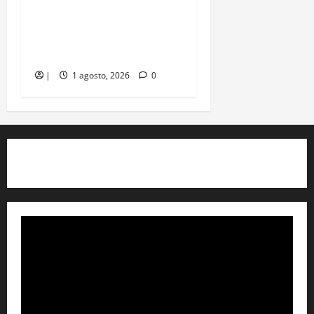
Kalamarí se revelan esta
semana por parte de la
empresa francesa MND
|
1 agosto, 2026
0