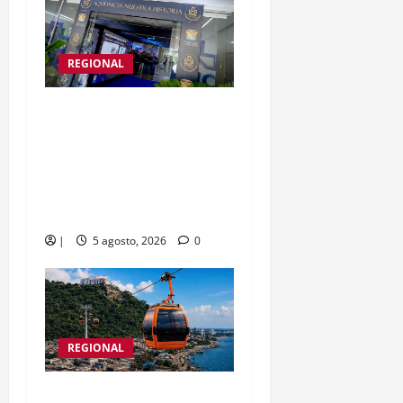
REGIONAL
En los 20 años del HUC,
gobernador Yamil Arana
entrega infraestructura
exterior del centro
asistencial
|
5 agosto, 2026
0
REGIONAL
Detalles del teleférico