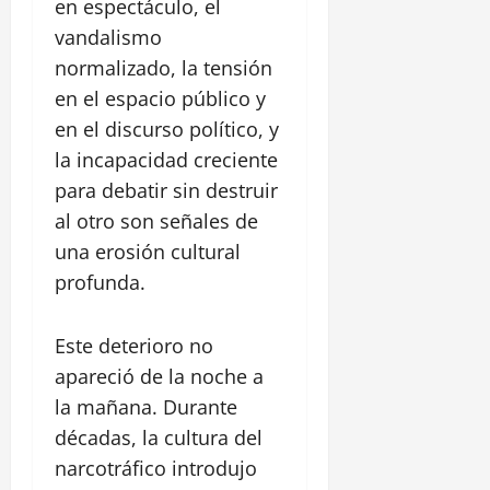
z
a
en espectáculo, el
i
l
P
ó
s
vandalismo
c
a
a
n
t
a
c
normalizado, la tensión
r
i
d
a
q
en el espacio público y
l
28
e
l
u
l
julio,
en el discurso político, y
l
l
e
2026
o
C
la incapacidad creciente
e
L
S
a
R
0
para debatir sin destruir
i
a
n
e
n
al otro son señales de
n
a
a
e
F
una erosión cultural
l
l
a
e
d
profunda.
,
l
l
e
C
d
i
C
e
e
p
Este deterioro no
h
n
A
e
i
apareció de la noche a
t
l
a
r
la mañana. Durante
a
30
m
o
m
décadas, la cultura del
julio,
a
H
e
2026
narcotráfico introdujo
r
i
d