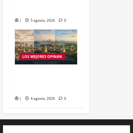
se sabe cómo será el
almuerzo
|
5 agosto, 2026
0
LOS MEJORES OPINAN
Opinión | POT: la
normalidad también se
planifica
|
4 agosto, 2026
0