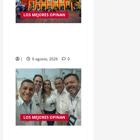
LOS MEJORES OPINAN
Opinión | Los cachacos
celebran, las regiones
esperan equidad
|
6 agosto, 2026
0
LOS MEJORES OPINAN
Opinión | Por el desayuno