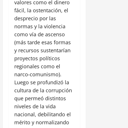
í
valores como el dinero
s
a
0
a
t
fácil, la ostentación, el
,
ó
1
desprecio por las
e
r
agosto,
normas y la violencia
n
i
2026
E
c
como vía de ascenso
l
0
o
(más tarde esas formas
P
y
y recursos sustentarían
o
C
z
proyectos políticos
a
ó
s
regionales como el
n
t
narco-comunismo).
i
Luego se profundizó la
l
28
cultura de la corrupción
l
julio,
2026
o
que permeó distintos
S
niveles de la vida
0
a
nacional, debilitando el
n
F
mérito y normalizando