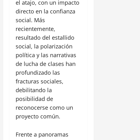
e
el atajo, con un impacto
l
directo en la confianza
i
social. Más
p
e
recientemente,
resultado del estallido
30
social, la polarización
julio,
política y las narrativas
2026
de lucha de clases han
0
profundizado las
fracturas sociales,
debilitando la
posibilidad de
reconocerse como un
proyecto común.
Frente a panoramas