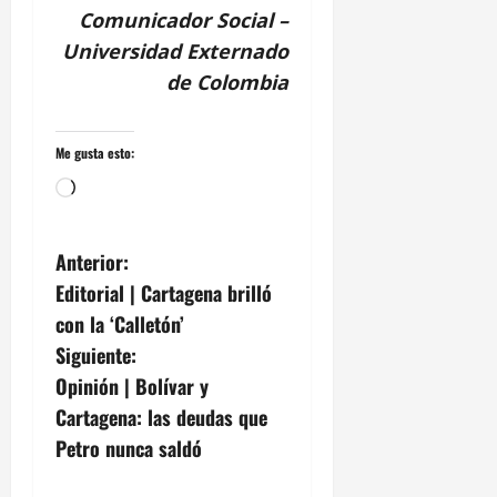
Comunicador Social –
Universidad Externado
de Colombia
Me gusta esto:
Cargando...
N
Anterior:
Editorial | Cartagena brilló
a
con la ‘Calletón’
v
Siguiente:
Opinión | Bolívar y
e
Cartagena: las deudas que
g
Petro nunca saldó