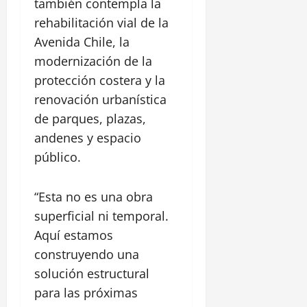
e
también contempla la
l
rehabilitación vial de la
i
Avenida Chile, la
p
modernización de la
e
protección costera y la
30
renovación urbanística
julio,
de parques, plazas,
2026
andenes y espacio
0
público.
“Esta no es una obra
superficial ni temporal.
Aquí estamos
construyendo una
solución estructural
para las próximas