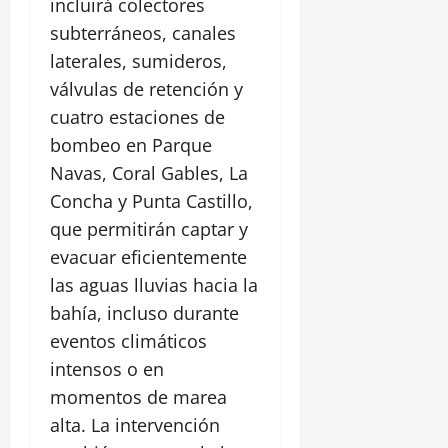
incluirá colectores
í
s
a
0
a
t
subterráneos, canales
,
ó
laterales, sumideros,
1
e
r
agosto,
válvulas de retención y
n
i
2026
E
cuatro estaciones de
c
l
0
o
bombeo en Parque
P
y
Navas, Coral Gables, La
o
C
Concha y Punta Castillo,
z
a
ó
que permitirán captar y
s
n
t
evacuar eficientemente
i
las aguas lluvias hacia la
l
28
bahía, incluso durante
l
julio,
2026
o
eventos climáticos
S
intensos o en
0
a
momentos de marea
n
alta. La intervención
F