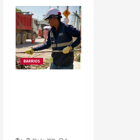
BARRIOS
Alcalde Dumek Turbay
ordenó restituir predio
en El Espinal a los
cartageneros: se
conectará la calle Real,
Centro Histórico y
Castillo San Felipe