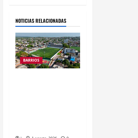
NOTICIAS RELACIONADAS
BARRIOS
De la maleza y el
abandono a la
transformación con
#ImpuestosQueSíSeVen:
alcalde Dumek Turbay
inaugura el Parque Lineal
de Alameda