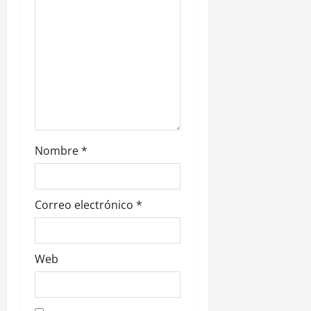
t
r
a
d
a
s
Nombre
*
Correo electrónico
*
Web