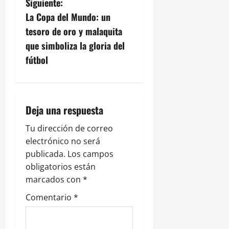
Siguiente:
g
La Copa del Mundo: un
tesoro de oro y malaquita
a
que simboliza la gloria del
c
fútbol
i
ó
Deja una respuesta
n
Tu dirección de correo
electrónico no será
d
publicada.
Los campos
e
obligatorios están
marcados con
*
e
Comentario
*
n