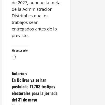
de 2027, aunque la meta
de la Administración
Distrital es que los
trabajos sean
entregados antes de lo
previsto.
Me gusta esto:
Cargando...
N
Anterior:
En Bolívar ya se han
a
postulado 11.703 testigos
v
electorales para la jornada
del 31 de mayo
e