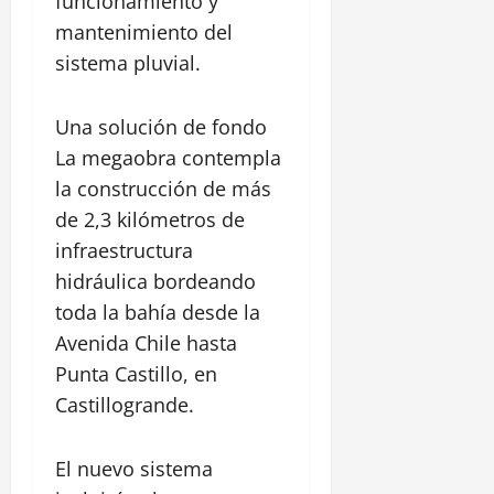
funcionamiento y
z
a
i
l
P
ó
s
mantenimiento del
c
a
a
n
t
sistema pluvial.
a
c
r
i
d
a
q
l
28
e
l
u
Una solución de fondo
l
julio,
l
l
e
2026
o
La megaobra contempla
C
e
L
S
a
la construcción de más
R
0
i
a
n
e
n
de 2,3 kilómetros de
n
a
a
e
F
infraestructura
l
l
a
e
hidráulica bordeando
d
,
l
l
e
C
toda la bahía desde la
d
i
C
e
e
Avenida Chile hasta
p
h
n
A
e
Punta Castillo, en
i
t
l
a
Castillogrande.
r
a
30
m
o
m
julio,
a
H
e
El nuevo sistema
2026
r
i
d