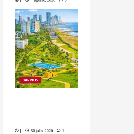
|
1 agosto, 2026
0
BARRIOS
ANI entregará a la
Alcaldía el parque lineal
de Crespo para sumarlo
al Gran Malecón del Mar
|
30 julio, 2026
1