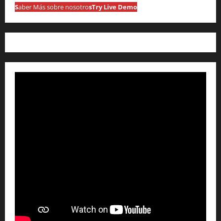
S
aber Más sobre nosotro
s
Try Live Demo