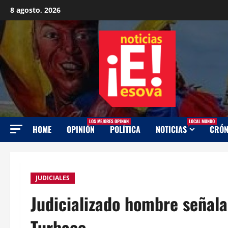
Saltar
8 agosto, 2026
al
contenido
LOS MEJORES OPINAN
LOCAL MUNDO
HOME
OPINIÓN
POLÍTICA
NOTICIAS
CRÓN
JUDICIALES
Judicializado hombre señalad
Turbaco