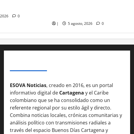
pturados dos sujetos
Caen dos presuntos sicarios de las
uego y municiones
Autodefensa Gaitanista de
Colombia en los Montes de María
 2026
0
|
5 agosto, 2026
0
SOBRE NOSOTROSS
ESOVA Noticias
, creado en 2016, es un portal
informativo digital de
Cartagena
y el Caribe
colombiano que se ha consolidado como un
referente regional por su estilo ágil y directo.
Combina noticias locales, crónicas comunitarias y
análisis político con transmisiones radiales a
través del espacio Buenos Días Cartagena y