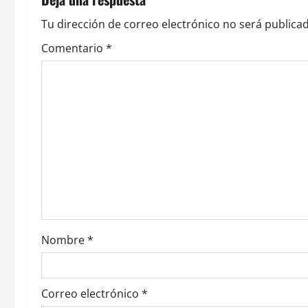
a
Tu dirección de correo electrónico no será publicad
c
Comentario
*
i
ó
n
d
e
e
Nombre
*
n
t
Correo electrónico
*