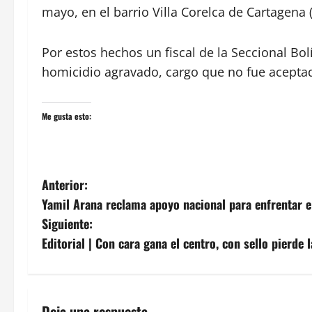
mayo, en el barrio Villa Corelca de Cartagena (
Por estos hechos un fiscal de la Seccional Bo
homicidio agravado, cargo que no fue acepta
Me gusta esto:
N
Anterior:
Yamil Arana reclama apoyo nacional para enfrentar e
a
Siguiente:
v
Editorial | Con cara gana el centro, con sello pierde 
e
g
Deja una respuesta