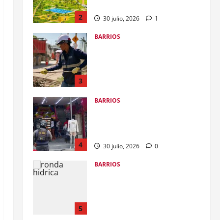
sumarlo al Gran Malecón del Mar
2
30 julio, 2026
1
BARRIOS
Alcalde Dumek Turbay ordenó
restituir predio en El Espinal a
los cartageneros: se conectará la
calle Real, Centro Histórico y
3
Castillo San Felipe
BARRIOS
30 julio, 2026
0
Controles preventivos por
exceso de ruido en el barrio El
Pozón
4
30 julio, 2026
0
BARRIOS
Gobierno del alcalde Dumek
Turbay avanza en la
transformación de la ronda
hídrica del Canal de Chiamaría,
5
en El Pozón