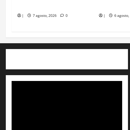
Megaoperativo en Playa Hollywood
En Turbaco ca
contra la trata de personas
con arma de f
|
7 agosto, 2026
0
|
6 agosto,