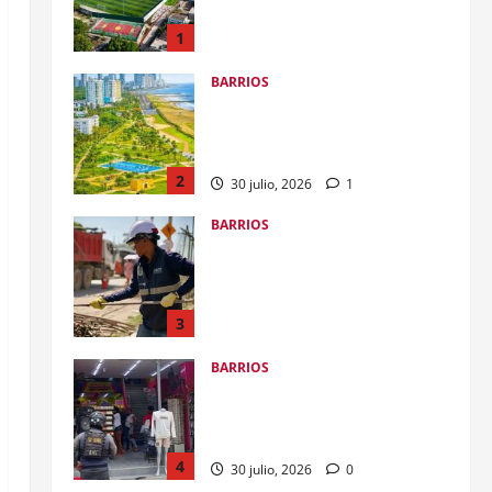
sumarlo al Gran Malecón del Mar
2
30 julio, 2026
1
BARRIOS
Alcalde Dumek Turbay ordenó
restituir predio en El Espinal a
los cartageneros: se conectará la
calle Real, Centro Histórico y
3
Castillo San Felipe
BARRIOS
30 julio, 2026
0
Controles preventivos por
exceso de ruido en el barrio El
Pozón
4
30 julio, 2026
0
BARRIOS
Gobierno del alcalde Dumek
Turbay avanza en la
transformación de la ronda
hídrica del Canal de Chiamaría,
5
en El Pozón