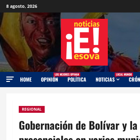
Saltar
8 agosto, 2026
al
contenido
LOS MEJORES OPINAN
LOCAL MUNDO
HOME
OPINIÓN
POLÍTICA
NOTICIAS
CRÓN
REGIONAL
Gobernación de Bolívar y la
presenciales en varios muni