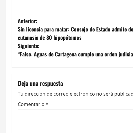
N
Anterior:
Sin licencia para matar: Consejo de Estado admite 
a
eutanasia de 80 hipopótamos
v
Siguiente:
“Falso, Aguas de Cartagena cumple una orden judicial
e
g
a
Deja una respuesta
c
Tu dirección de correo electrónico no será publicad
Comentario
*
i
ó