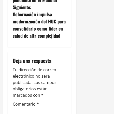
v
e
l
Siguiente:
e
i
Gobernación impulsa
p
g
modernización del HUC para
e
consolidarlo como líder en
a
salud de alta complejidad
30
julio,
c
2026
i
0
Deja una respuesta
ó
Tu dirección de correo
n
electrónico no será
publicada.
Los campos
d
obligatorios están
e
marcados con
*
Comentario
*
e