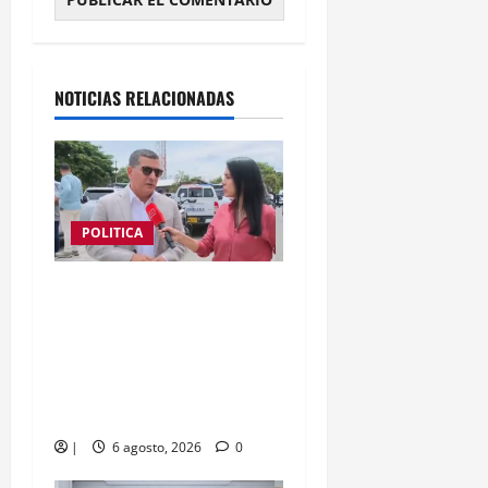
NOTICIAS RELACIONADAS
POLITICA
«La posesión presidencial
en Cali significa que se
está honrando a las
regiones»: Dumek Turbay
Paz
|
6 agosto, 2026
0