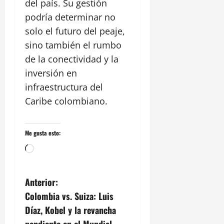
í
del país. Su gestión
s
a
0
a
t
podría determinar no
,
ó
solo el futuro del peaje,
1
e
r
agosto,
sino también el rumbo
n
i
2026
E
de la conectividad y la
c
l
0
o
inversión en
P
y
infraestructura del
o
C
Caribe colombiano.
z
a
ó
s
n
t
Me gusta esto:
i
l
28
Cargando...
l
julio,
2026
o
N
S
Anterior:
0
a
Colombia vs. Suiza: Luis
a
n
Díaz, Kobel y la revancha
F
pendiente en el Mundial