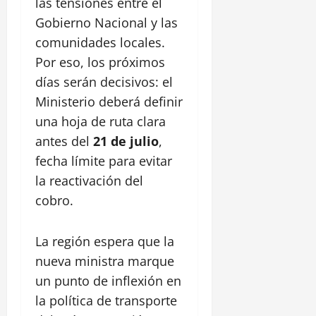
z
las tensiones entre el
a
i
l
P
ó
s
Gobierno Nacional y las
c
a
a
n
t
a
comunidades locales.
c
r
i
d
a
q
Por eso, los próximos
l
28
e
l
u
l
julio,
días serán decisivos: el
l
l
e
2026
o
Ministerio deberá definir
C
e
L
S
a
R
0
una hoja de ruta clara
i
a
n
e
n
antes del
21 de julio
,
n
a
a
e
F
fecha límite para evitar
l
l
a
e
d
la reactivación del
,
l
l
e
C
cobro.
d
i
C
e
e
p
h
n
A
e
La región espera que la
i
t
l
a
r
nueva ministra marque
a
30
m
o
m
un punto de inflexión en
julio,
a
H
e
2026
la política de transporte
r
i
d