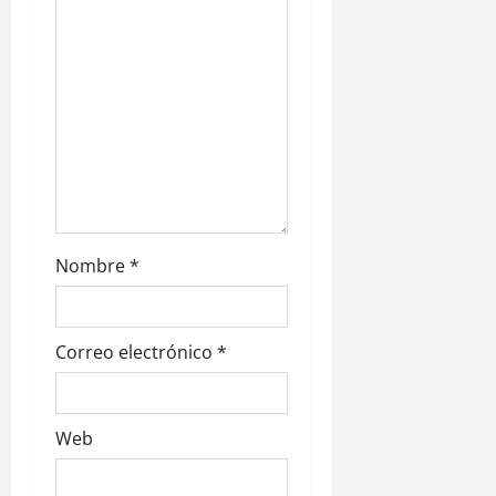
n
t
r
a
d
a
Nombre
*
s
Correo electrónico
*
Web