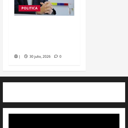
POLITICA
Óscar Javier Torres: tras
su paso por la ANI sueña
ahora con la Alcaldía de
Cartagena
|
30 julio, 2026
0