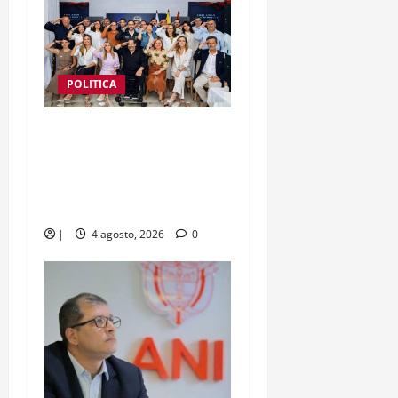
POLITICA
nueve mujeres y nueve
hombres conforman el
gabinete del presidente
Abelardo de La Espriella
|
4 agosto, 2026
0