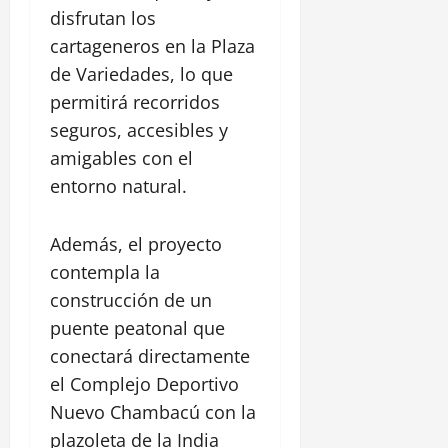
z
a
i
l
disfrutan los
P
ó
s
c
a
a
n
cartageneros en la Plaza
t
a
c
r
i
de Variedades, lo que
d
a
q
l
28
e
permitirá recorridos
l
u
l
julio,
l
l
seguros, accesibles y
e
2026
o
C
e
L
amigables con el
S
a
R
0
i
a
entorno natural.
n
e
n
n
a
a
e
F
l
l
a
Además, el proyecto
e
d
,
l
l
contempla la
e
C
d
i
C
construcción de un
e
e
p
h
n
puente peatonal que
A
e
i
t
l
conectará directamente
a
r
a
el Complejo Deportivo
30
m
o
m
julio,
a
Nuevo Chambacú con la
H
e
2026
r
i
d
plazoleta de la India