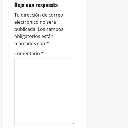
n
Deja una respuesta
d
Tu dirección de correo
electrónico no será
e
publicada.
Los campos
obligatorios están
e
marcados con
*
n
Comentario
*
t
r
a
d
a
s