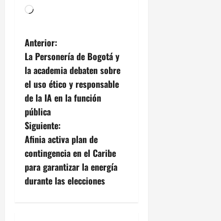
Cargando...
N
Anterior:
La Personería de Bogotá y
a
la academia debaten sobre
v
el uso ético y responsable
de la IA en la función
e
pública
g
Siguiente:
Afinia activa plan de
a
contingencia en el Caribe
c
para garantizar la energía
durante las elecciones
i
ó