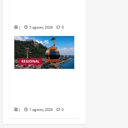
entrega infraestructura
exterior del centro
asistencial
|
5 agosto, 2026
0
REGIONAL
Detalles del teleférico
Kalamarí se revelan esta
semana por parte de la
empresa francesa MND
|
1 agosto, 2026
0