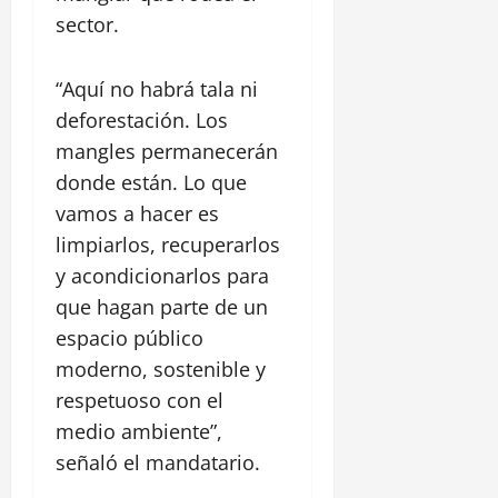
e
sector.
l
i
p
“Aquí no habrá tala ni
e
deforestación. Los
mangles permanecerán
30
julio,
donde están. Lo que
2026
vamos a hacer es
0
limpiarlos, recuperarlos
y acondicionarlos para
que hagan parte de un
espacio público
moderno, sostenible y
respetuoso con el
medio ambiente”,
señaló el mandatario.