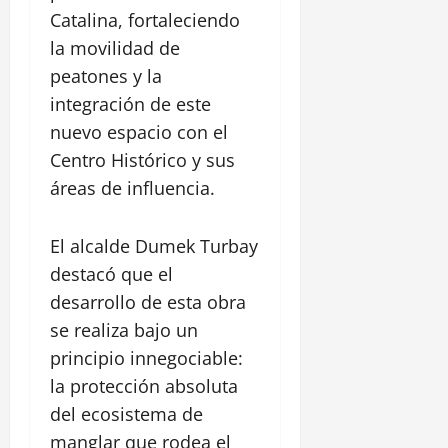
í
s
a
0
Catalina, fortaleciendo
a
t
la movilidad de
,
ó
1
e
r
peatones y la
agosto,
n
i
2026
integración de este
E
c
nuevo espacio con el
l
0
o
P
Centro Histórico y sus
y
o
C
áreas de influencia.
z
a
ó
s
El alcalde Dumek Turbay
n
t
i
destacó que el
l
28
desarrollo de esta obra
l
julio,
se realiza bajo un
2026
o
principio innegociable:
S
0
a
la protección absoluta
n
del ecosistema de
F
manglar que rodea el