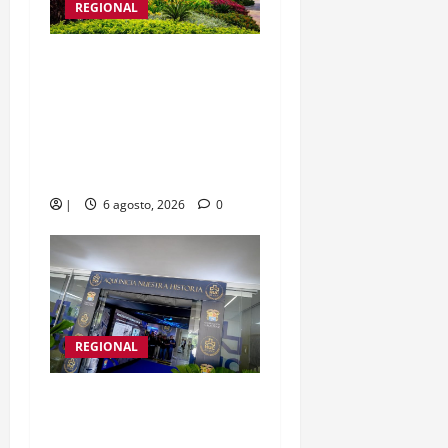
REGIONAL
Bolívar fortalece acciones
de preparación y
respuesta ante el
fortalecimiento del
fenómeno de El Niño
|
6 agosto, 2026
0
REGIONAL
En los 20 años del HUC,
gobernador Yamil Arana