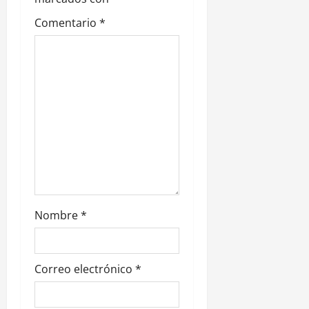
e
Comentario
*
e
n
t
r
a
d
Nombre
*
a
s
Correo electrónico
*