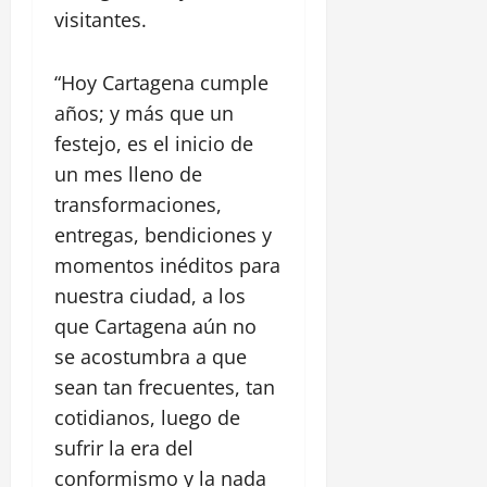
o
m
julio,
visitantes.
a
H
e
2026
r
i
d
í
s
a
0
“Hoy Cartagena cumple
a
t
años; y más que un
,
ó
1
e
festejo, es el inicio de
r
agosto,
n
i
un mes lleno de
2026
E
c
transformaciones,
l
0
o
entregas, bendiciones y
P
y
o
C
momentos inéditos para
z
a
nuestra ciudad, a los
ó
s
que Cartagena aún no
n
t
se acostumbra a que
i
l
28
sean tan frecuentes, tan
l
julio,
cotidianos, luego de
2026
o
sufrir la era del
S
0
conformismo y la nada
a