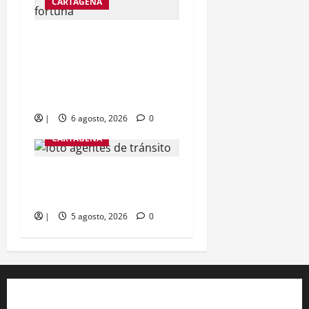
CARTAGENA
Así serán las modernas
cabinas panorámicas de
la rueda de la fortuna en
Cartagena
|
6 agosto, 2026
0
CARTAGENA
Foto con IA destruye
matrimonio en Cartagena
|
5 agosto, 2026
0