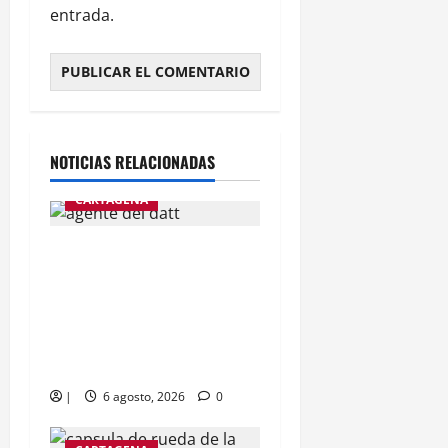
entrada.
NOTICIAS RELACIONADAS
CARTAGENA
Agente de tránsito lo
perdona su esposa y
vuelve a su casa, sindicato
exige investigaciones y
sanciones
|
6 agosto, 2026
0