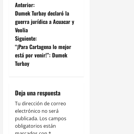
N
Anterior:
Dumek Turbay declaró la
a
guerra jurídica a Acuacar y
v
Veolia
Siguiente:
e
“¡Para Cartagena lo mejor
g
está por venir!”: Dumek
Turbay
a
c
i
Deja una respuesta
ó
Tu dirección de correo
electrónico no será
n
publicada.
Los campos
obligatorios están
d
marcados con
*