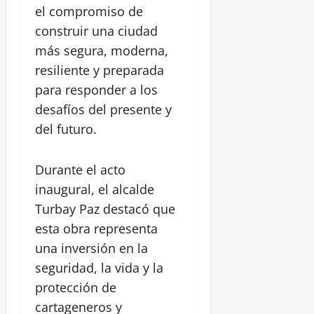
í
a
a
P
el compromiso de
y
d
r
e
o
C
construir una ciudad
r
á
l
z
a
i
más segura, moderna,
l
P
ó
s
c
a
resiliente y preparada
a
n
t
a
c
r
para responder a los
i
d
a
q
l
28
desafíos del presente y
e
l
u
l
julio,
l
del futuro.
l
e
2026
o
C
e
L
S
a
R
0
i
a
Durante el acto
n
e
n
n
a
inaugural, el alcalde
a
e
F
l
l
Turbay Paz destacó que
a
e
d
,
l
esta obra representa
l
e
C
d
i
una inversión en la
C
e
e
p
h
seguridad, la vida y la
n
A
e
i
t
l
protección de
a
r
a
cartageneros y
30
m