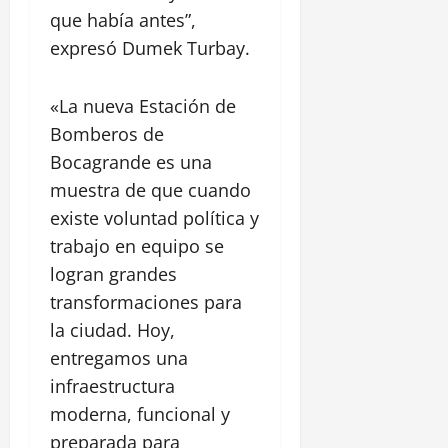
n
que había antes”,
F
expresó Dumek Turbay.
e
l
i
«La nueva Estación de
p
Bomberos de
e
Bocagrande es una
muestra de que cuando
30
julio,
existe voluntad política y
2026
trabajo en equipo se
0
logran grandes
transformaciones para
la ciudad. Hoy,
entregamos una
infraestructura
moderna, funcional y
preparada para