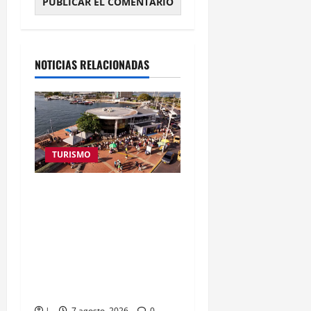
NOTICIAS RELACIONADAS
TURISMO
Corpoturismo proyecta el
zarpe de 6.500 pasajeros
desde el muelle La
Bodeguita durante el
puente festivo del 7 al 9
de agosto
|
7 agosto, 2026
0