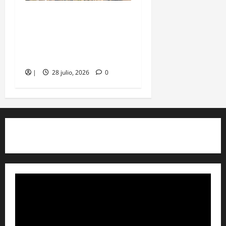
Cartagena reúne a
empresas de 10 países
para impulsar negocios
en turismo diverso
|
28 julio, 2026
0