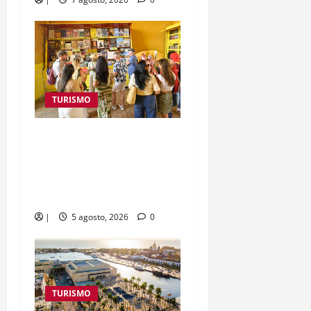
TURISMO
Cartagena de Indias
supera los 3,3 millones de
visitantes en el primer
semestre de 2026
|
5 agosto, 2026
0
TURISMO