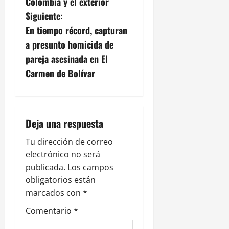
g
Colombia y el exterior
í
s
a
0
a
Siguiente:
t
a
,
ó
En tiempo récord, capturan
1
e
r
c
agosto,
a presunto homicida de
n
i
2026
pareja asesinada en El
E
c
i
l
0
o
Carmen de Bolívar
P
y
ó
o
C
z
a
n
ó
s
Deja una respuesta
n
d
t
i
Tu dirección de correo
e
l
28
electrónico no será
l
julio,
publicada.
Los campos
e
2026
o
obligatorios están
S
0
n
marcados con
*
a
n
Comentario
*
t
F