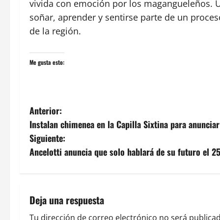
vivida con emoción por los magangueleños. U
soñar, aprender y sentirse parte de un proces
de la región.
Me gusta esto:
N
Anterior:
Instalan chimenea en la Capilla Sixtina para anuncia
a
Siguiente:
v
Ancelotti anuncia que solo hablará de su futuro el 2
e
g
Deja una respuesta
a
Tu dirección de correo electrónico no será publicad