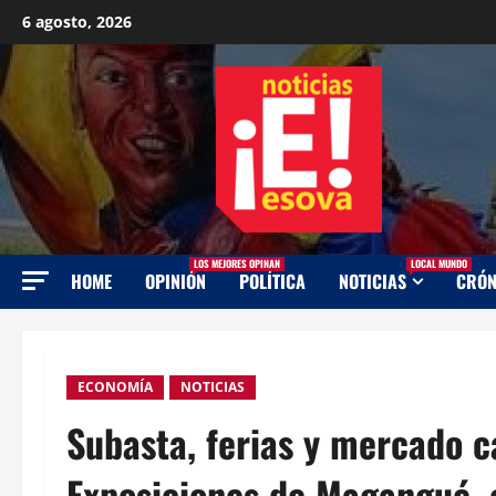
Saltar
6 agosto, 2026
al
contenido
LOS MEJORES OPINAN
LOCAL MUNDO
HOME
OPINIÓN
POLÍTICA
NOTICIAS
CRÓN
ECONOMÍA
NOTICIAS
Subasta, ferias y mercado c
Exposiciones de Magangué, 