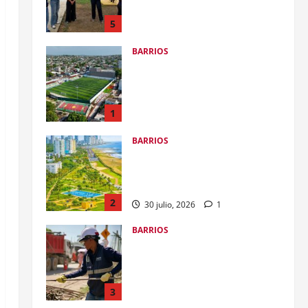
transformación de la ronda
hídrica del Canal de Chiamaría,
5
en El Pozón
BARRIOS
28 julio, 2026
0
De la maleza y el abandono a la
transformación con
#ImpuestosQueSíSeVen: alcalde
Dumek Turbay inaugura el Parque
1
Lineal de Alameda
BARRIOS
1 agosto, 2026
0
ANI entregará a la Alcaldía el
parque lineal de Crespo para
sumarlo al Gran Malecón del Mar
2
30 julio, 2026
1
BARRIOS
Alcalde Dumek Turbay ordenó
restituir predio en El Espinal a
los cartageneros: se conectará la
calle Real, Centro Histórico y
3
Castillo San Felipe