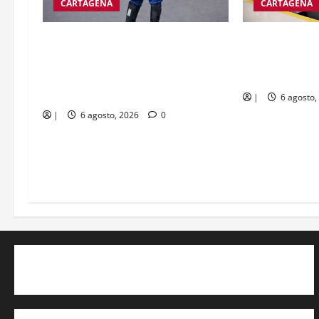
CARTAGENA
CARTAGENA
Así serán las
Agente de tránsito lo perdona su
panorámicas de
esposa y vuelve a su casa,
fortuna en Ca
sindicato exige investigaciones y
sanciones
|
6 agosto,
|
6 agosto, 2026
0