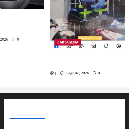
 modernas cabinas
 la rueda de la
rtagena
 2026
0
CARTAGENA
Foto con IA destruye matrimonio
en Cartagena
|
5 agosto, 2026
0
SOBRE NOSOTROSS