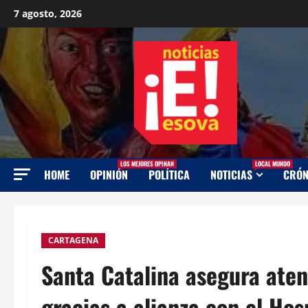
Saltar
7 agosto, 2026
al
contenido
LOS MEJORES OPINAN
LOCAL MUNDO
HOME
OPINIÓN
POLÍTICA
NOTICIAS
CRÓN
CARTAGENA
Santa Catalina asegura atenc
gracias a alianza con el Hos