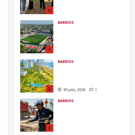
transformación de la ronda
hídrica del Canal de Chiamaría,
5
en El Pozón
BARRIOS
28 julio, 2026
0
De la maleza y el abandono a la
transformación con
#ImpuestosQueSíSeVen: alcalde
Dumek Turbay inaugura el Parque
1
Lineal de Alameda
BARRIOS
1 agosto, 2026
0
ANI entregará a la Alcaldía el
parque lineal de Crespo para
sumarlo al Gran Malecón del Mar
2
30 julio, 2026
1
BARRIOS
Alcalde Dumek Turbay ordenó
restituir predio en El Espinal a
los cartageneros: se conectará la
calle Real, Centro Histórico y
3
Castillo San Felipe