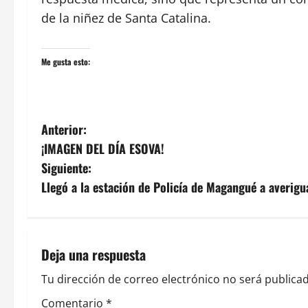
de la niñez de Santa Catalina.
Me gusta esto:
N
Anterior:
¡IMAGEN DEL DÍA ESOVA!
a
Siguiente:
v
Llegó a la estación de Policía de Magangué a averig
e
g
Deja una respuesta
a
Tu dirección de correo electrónico no será publicad
c
Comentario
*