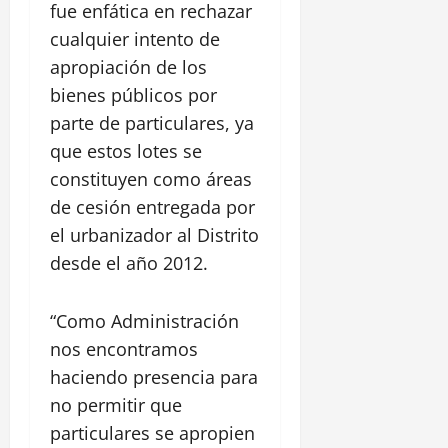
z
a
fue enfática en rechazar
i
l
P
ó
s
c
a
cualquier intento de
a
n
t
a
c
r
apropiación de los
i
d
a
q
l
28
bienes públicos por
e
l
u
l
julio,
l
parte de particulares, ya
l
e
2026
o
C
e
que estos lotes se
L
S
a
R
0
i
constituyen como áreas
a
n
e
n
n
de cesión entregada por
a
a
e
F
l
el urbanizador al Distrito
l
a
e
d
,
l
desde el año 2012.
l
e
C
d
i
C
e
e
p
h
“Como Administración
n
A
e
i
t
nos encontramos
l
a
r
a
haciendo presencia para
30
m
o
m
julio,
no permitir que
a
H
e
2026
r
particulares se apropien
i
d