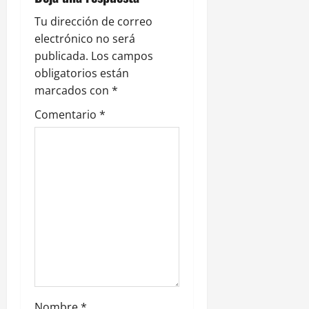
ó
Tu dirección de correo
n
electrónico no será
publicada.
Los campos
d
obligatorios están
e
marcados con
*
Comentario
*
e
n
t
r
a
d
a
Nombre
*