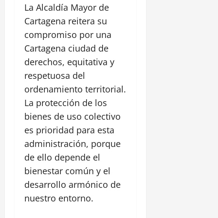
e
La Alcaldía Mayor de
l
Cartagena reitera su
i
p
compromiso por una
e
Cartagena ciudad de
derechos, equitativa y
30
respetuosa del
julio,
2026
ordenamiento territorial.
La protección de los
0
bienes de uso colectivo
es prioridad para esta
administración, porque
de ello depende el
bienestar común y el
desarrollo armónico de
nuestro entorno.