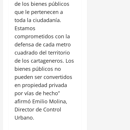
í
s
a
0
de los bienes públicos
a
t
que le pertenecen a
,
ó
1
toda la ciudadanía.
e
r
agosto,
n
i
Estamos
2026
E
c
comprometidos con la
l
0
o
defensa de cada metro
P
y
o
cuadrado del territorio
C
z
a
de los cartageneros. Los
ó
s
bienes públicos no
n
t
pueden ser convertidos
i
en propiedad privada
l
28
l
julio,
por vías de hecho”
2026
o
afirmó Emilio Molina,
S
0
Director de Control
a
n
Urbano.
F