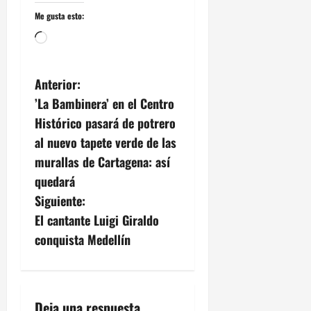
Me gusta esto:
Cargando...
N
Anterior:
’La Bambinera’ en el Centro
a
Histórico pasará de potrero
v
al nuevo tapete verde de las
murallas de Cartagena: así
e
quedará
g
Siguiente:
El cantante Luigi Giraldo
a
conquista Medellín
c
i
Deja una respuesta