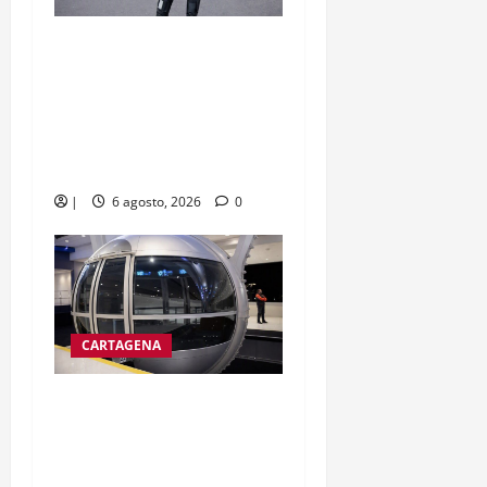
Agente de tránsito lo
perdona su esposa y
vuelve a su casa, sindicato
exige investigaciones y
sanciones
|
6 agosto, 2026
0
CARTAGENA
Así serán las modernas
cabinas panorámicas de
la rueda de la fortuna en