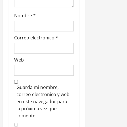
í
s
a
0
d
a
t
,
ó
Nombre
*
a
1
e
r
agosto,
n
i
2026
s
E
c
Correo electrónico
*
l
0
o
P
y
o
C
z
a
Web
ó
s
n
t
i
l
28
Guarda mi nombre,
l
julio,
correo electrónico y web
2026
o
en este navegador para
S
0
a
la próxima vez que
n
comente.
F