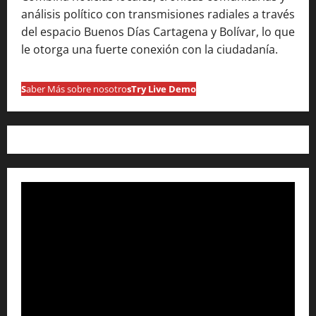
análisis político con transmisiones radiales a través
del espacio Buenos Días Cartagena y Bolívar, lo que
le otorga una fuerte conexión con la ciudadanía.
S
aber Más sobre nosotro
s
Try Live Demo