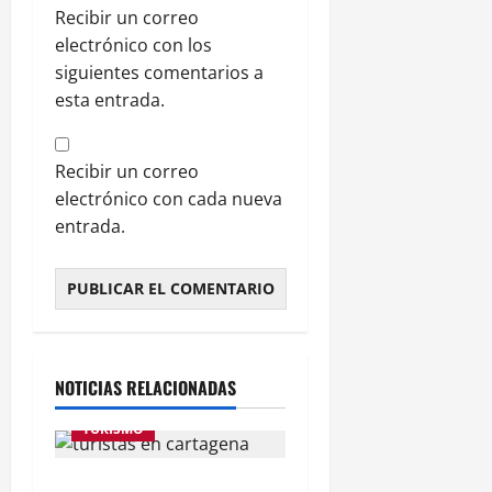
e
Recibir un correo
l
electrónico con los
i
siguientes comentarios a
p
e
esta entrada.
30
Recibir un correo
julio,
2026
electrónico con cada nueva
entrada.
0
NOTICIAS RELACIONADAS
TURISMO
Cartagena de Indias