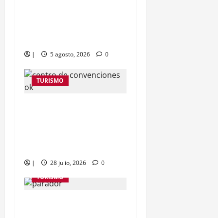
supera los 3,3 millones de
visitantes en el primer
semestre de 2026
|
5 agosto, 2026
0
TURISMO
Cartagena reúne a
empresas de 10 países
para impulsar negocios
en turismo diverso
|
28 julio, 2026
0
TURISMO
“Vamos a entregarlo en
diciembre”: gobernador