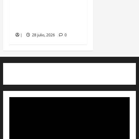
Yamil Arana inspeccionó
obras del Parador
Turístico de Loma Arena
|
28 julio, 2026
0