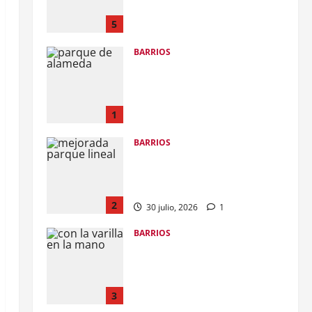
transformación de la ronda
hídrica del Canal de Chiamaría,
5
en El Pozón
BARRIOS
28 julio, 2026
0
De la maleza y el abandono a la
transformación con
#ImpuestosQueSíSeVen: alcalde
Dumek Turbay inaugura el Parque
1
Lineal de Alameda
BARRIOS
1 agosto, 2026
0
ANI entregará a la Alcaldía el
parque lineal de Crespo para
sumarlo al Gran Malecón del Mar
2
30 julio, 2026
1
BARRIOS
Alcalde Dumek Turbay ordenó
restituir predio en El Espinal a
los cartageneros: se conectará la
calle Real, Centro Histórico y
3
Castillo San Felipe