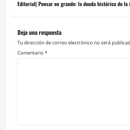
v
Editorial| Pensar en grande: la deuda histórica de la
e
g
Deja una respuesta
a
Tu dirección de correo electrónico no será publicad
c
Comentario
*
i
ó
n
d
e
e