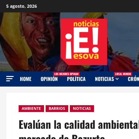
Saltar
5 agosto, 2026
al
contenido
LOS MEJORES OPINAN
LOCAL MUNDO
HOME
OPINIÓN
POLÍTICA
NOTICIAS
CRÓN
AMBIENTE
BARRIOS
NOTICIAS
Evalúan la calidad ambienta
mercado de Bazurto