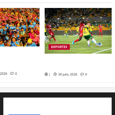
DEPORTES
obernador Yamil
verde a la Mompox
Real Cartagena quedó eliminado de
la Copa BetPlay
 2026
0
|
30 julio, 2026
0
SOBRE NOSOTROSS