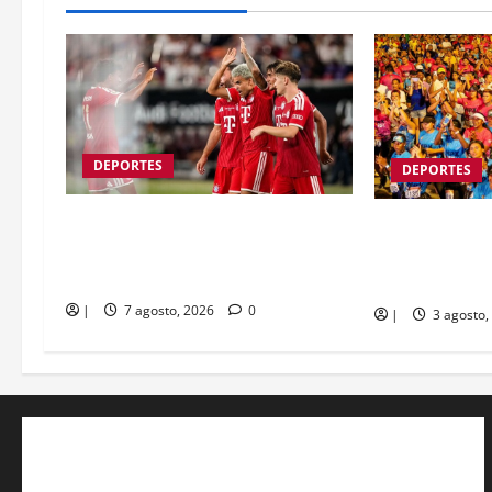
DEPORTES
DEPORTES
Con gol de Luis Díaz incluido,
¡Todo listo! G
Bayern Munich venció a Aston Villa
Arana da luz 
en un amistoso internacional
15K
|
7 agosto, 2026
0
|
3 agosto,