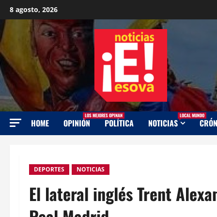
Saltar
8 agosto, 2026
al
contenido
LOS MEJORES OPINAN
LOCAL MUNDO
HOME
OPINIÓN
POLÍTICA
NOTICIAS
CRÓN
DEPORTES
NOTICIAS
El lateral inglés Trent Alex
Real Madrid