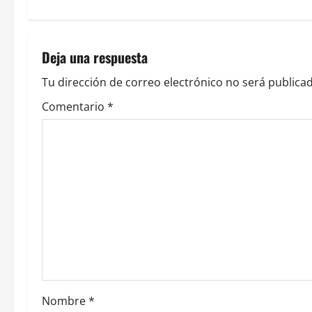
e
g
a
Deja una respuesta
c
Tu dirección de correo electrónico no será publicad
Comentario
*
i
ó
n
d
e
e
n
Nombre
*