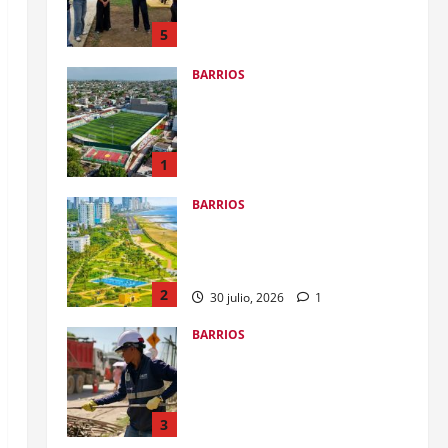
transformación de la ronda
hídrica del Canal de Chiamaría,
5
en El Pozón
BARRIOS
28 julio, 2026
0
De la maleza y el abandono a la
transformación con
#ImpuestosQueSíSeVen: alcalde
Dumek Turbay inaugura el Parque
1
Lineal de Alameda
BARRIOS
1 agosto, 2026
0
ANI entregará a la Alcaldía el
parque lineal de Crespo para
sumarlo al Gran Malecón del Mar
2
30 julio, 2026
1
BARRIOS
Alcalde Dumek Turbay ordenó
restituir predio en El Espinal a
los cartageneros: se conectará la
calle Real, Centro Histórico y
3
Castillo San Felipe