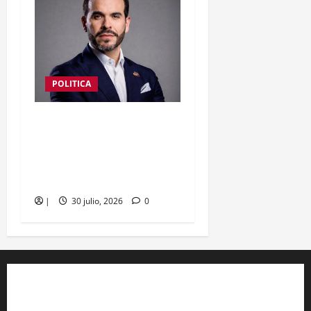
POLITICA
Congreso aprobó
posesión presidencial de
Abelardo de la Espriella
en Cali
|
30 julio, 2026
0