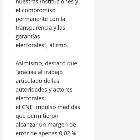
e
nuestras instituciones y
l
el compromiso
i
permanente con la
p
transparencia y las
e
garantías
30
electorales”, afirmó.
julio,
2026
Asimismo, destacó que
0
“gracias al trabajo
articulado de las
autoridades y actores
electorales,
el CNE impulsó medidas
que permitieron
alcanzar un margen de
error de apenas 0,02 %