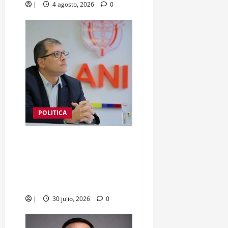
|
4 agosto, 2026
0
POLITICA
Óscar Javier Torres: tras
su paso por la ANI sueña
ahora con la Alcaldía de
Cartagena
|
30 julio, 2026
0