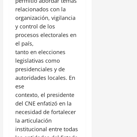
z
permitió abordar temas
a
i
l
P
ó
s
relacionados con la
c
a
a
n
t
a
organización, vigilancia
c
r
i
d
a
y control de los
q
l
28
e
l
u
procesos electorales en
l
julio,
l
l
e
2026
o
el país,
C
e
L
S
a
tanto en elecciones
R
0
i
a
n
e
n
legislativas como
n
a
a
e
F
presidenciales y de
l
l
a
e
autoridades locales. En
d
,
l
l
e
C
ese
d
i
C
e
e
contexto, el presidente
p
h
n
A
e
del CNE enfatizó en la
i
t
l
a
necesidad de fortalecer
r
a
30
m
o
la articulación
m
julio,
a
H
e
institucional entre todas
2026
r
i
d