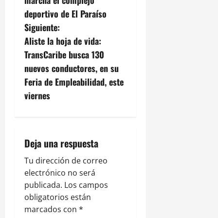
marcha el complejo
e
deportivo de El Paraíso
g
Siguiente:
Aliste la hoja de vida:
a
TransCaribe busca 130
c
nuevos conductores, en su
Feria de Empleabilidad, este
i
viernes
ó
n
Deja una respuesta
d
Tu dirección de correo
e
electrónico no será
publicada.
Los campos
e
obligatorios están
n
marcados con
*