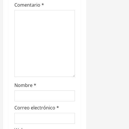
Comentario
*
t
r
a
d
a
s
Nombre
*
Correo electrónico
*