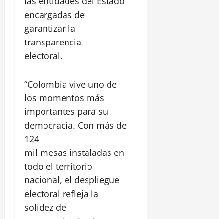
las entidades del Estado
í
s
a
0
a
encargadas de
t
,
ó
garantizar la
1
e
r
agosto,
transparencia
n
i
2026
electoral.
E
c
l
0
o
P
y
“Colombia vive uno de
o
C
los momentos más
z
a
ó
importantes para su
s
n
t
democracia. Con más de
i
124
l
28
mil mesas instaladas en
l
julio,
2026
o
todo el territorio
S
nacional, el despliegue
0
a
electoral refleja la
n
solidez de
F