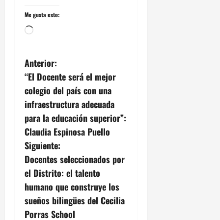
Me gusta esto:
Cargando...
N
Anterior:
“El Docente será el mejor
a
colegio del país con una
v
infraestructura adecuada
para la educación superior”:
e
Claudia Espinosa Puello
g
Siguiente:
Docentes seleccionados por
a
el Distrito: el talento
c
humano que construye los
sueños bilingües del Cecilia
i
Porras School