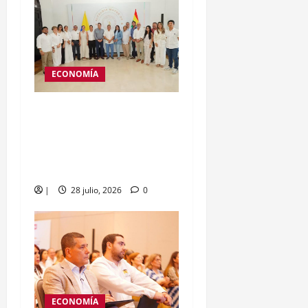
ECONOMÍA
Congreso Colombiano de
la Construcción 2026 en
Cartagena, reunirá a
expertos del sector
|
28 julio, 2026
0
ECONOMÍA