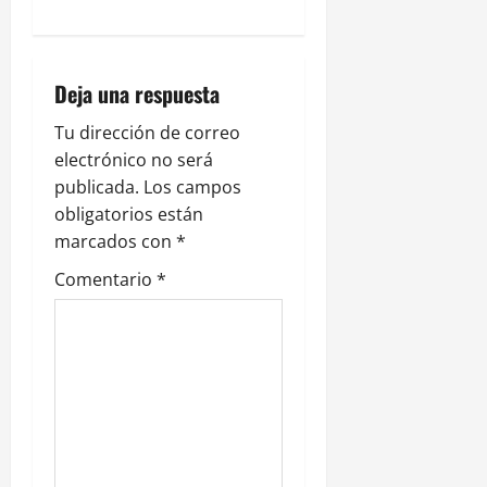
ó
n
Deja una respuesta
d
Tu dirección de correo
e
electrónico no será
publicada.
Los campos
e
obligatorios están
n
marcados con
*
Comentario
*
t
r
a
d
a