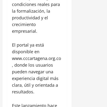
í
s
a
0
condiciones reales para
a
t
la formalización, la
,
ó
1
e
productividad y el
r
agosto,
n
i
crecimiento
2026
E
c
empresarial.
l
0
o
P
y
o
C
El portal ya está
z
a
disponible en
ó
s
www.cccartagena.org.co
n
t
, donde los usuarios
i
l
28
pueden navegar una
l
julio,
experiencia digital más
2026
o
clara, útil y orientada a
S
0
a
resultados.
n
F
Este lanzamiento hace