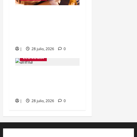
Alcalde Dumek Turbay y
Gobernador Yamil Arana
respaldan recuperación
del Canal del Dique
|
28 julio, 2026
0
ECONOMÍA
Iglesia en Cartagena
estaba conectado a la red
eléctrica de forma ilegal
|
28 julio, 2026
0