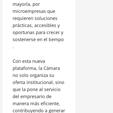
z
a
i
mayoría, por
l
P
ó
s
c
a
a
microempresas que
n
t
a
c
r
i
requieren soluciones
d
a
q
l
28
prácticas, accesibles y
e
l
u
l
julio,
l
l
oportunas para crecer y
e
2026
o
C
e
L
sostenerse en el tiempo
S
a
R
0
i
a
.
n
e
n
n
a
a
e
F
l
l
a
Con esta nueva
e
d
,
l
l
plataforma, la Cámara
e
C
d
i
no solo organiza su
C
e
e
p
h
n
oferta institucional, sino
A
e
i
t
l
que la pone al servicio
a
r
a
del empresario de
30
m
o
m
julio,
a
manera más eficiente,
H
e
2026
r
i
contribuyendo a generar
d