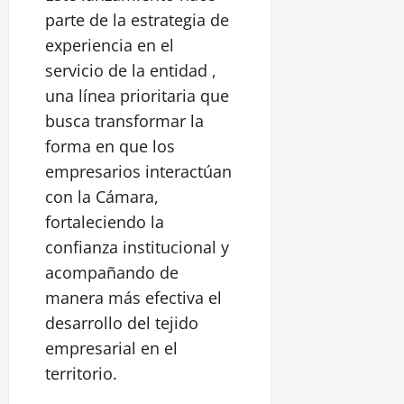
e
parte de la estrategia de
l
i
experiencia en el
p
servicio de la entidad ,
e
una línea prioritaria que
busca transformar la
30
julio,
forma en que los
2026
empresarios interactúan
0
con la Cámara,
fortaleciendo la
confianza institucional y
acompañando de
manera más efectiva el
desarrollo del tejido
empresarial en el
territorio.