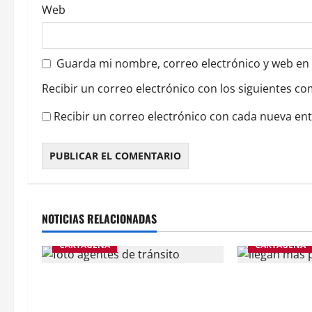
a
Web
d
a
Guarda mi nombre, correo electrónico y web en
s
Recibir un correo electrónico con los siguientes co
Recibir un correo electrónico con cada nueva en
NOTICIAS RELACIONADAS
CARTAGENA
CARTAGENA
Foto con IA destruye matrimonio
Más de 200 pol
en Cartagena
Cartagena