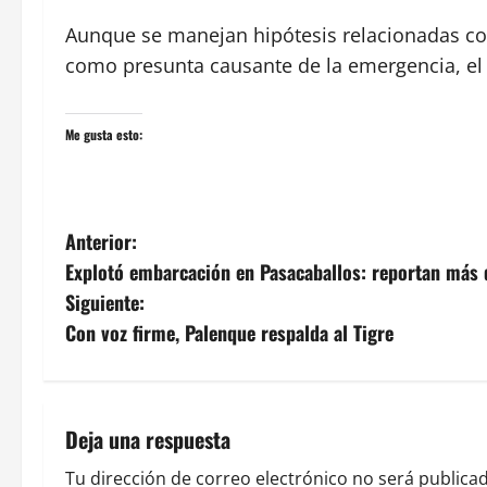
Aunque se manejan hipótesis relacionadas con
como presunta causante de la emergencia, el 
Me gusta esto:
N
Anterior:
Explotó embarcación en Pasacaballos: reportan más 
a
Siguiente:
v
Con voz firme, Palenque respalda al Tigre
e
g
Deja una respuesta
a
Tu dirección de correo electrónico no será publicad