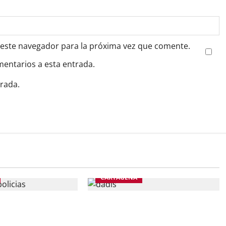
 este navegador para la próxima vez que comente.
mentarios a esta entrada.
trada.
CARTAGENA
icías llegarán a
En julio, 3.800 cartageneros
participaron en jornadas de