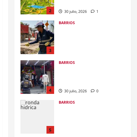
restituir predio en El Espinal a
los cartageneros: se conectará la
calle Real, Centro Histórico y
3
Castillo San Felipe
BARRIOS
30 julio, 2026
0
Controles preventivos por
exceso de ruido en el barrio El
Pozón
4
30 julio, 2026
0
BARRIOS
Gobierno del alcalde Dumek
Turbay avanza en la
transformación de la ronda
hídrica del Canal de Chiamaría,
5
en El Pozón
BARRIOS
28 julio, 2026
0
De la maleza y el abandono a la
transformación con
#ImpuestosQueSíSeVen: alcalde
Dumek Turbay inaugura el Parque
1