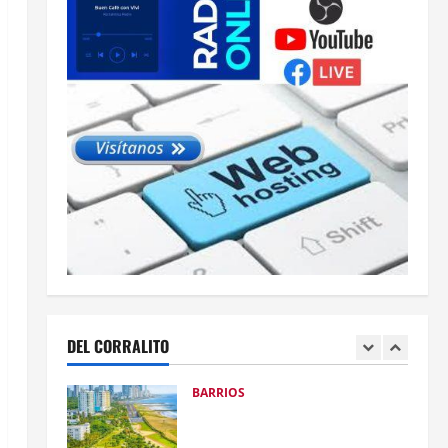
BARRIOS
Gobierno del alcalde Dumek
Turbay avanza en la
transformación de la ronda
hídrica del Canal de Chiamaría,
5
en El Pozón
BARRIOS
28 julio, 2026
0
De la maleza y el abandono a la
transformación con
#ImpuestosQueSíSeVen: alcalde
Dumek Turbay inaugura el Parque
1
Lineal de Alameda
BARRIOS
1 agosto, 2026
0
ANI entregará a la Alcaldía el
parque lineal de Crespo para
sumarlo al Gran Malecón del Mar
DEL CORRALITO
2
30 julio, 2026
1
BARRIOS
Alcalde Dumek Turbay ordenó