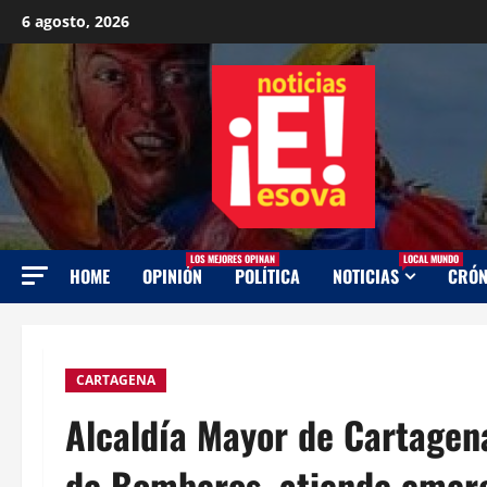
Saltar
6 agosto, 2026
al
contenido
LOS MEJORES OPINAN
LOCAL MUNDO
HOME
OPINIÓN
POLÍTICA
NOTICIAS
CRÓN
CARTAGENA
Alcaldía Mayor de Cartagena
de Bomberos, atiende emerg