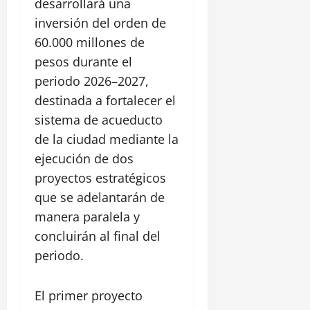
desarrollará una
l
0
o
P
y
inversión del orden de
o
C
60.000 millones de
z
a
pesos durante el
ó
s
n
periodo 2026–2027,
t
i
destinada a fortalecer el
l
28
sistema de acueducto
l
julio,
de la ciudad mediante la
2026
o
ejecución de dos
S
0
a
proyectos estratégicos
n
que se adelantarán de
F
manera paralela y
e
l
concluirán al final del
i
periodo.
p
e
El primer proyecto