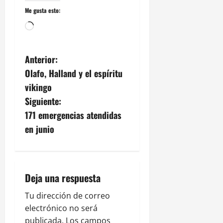
Me gusta esto:
Cargando...
N
Anterior:
Olafo, Halland y el espíritu
a
vikingo
v
Siguiente:
171 emergencias atendidas
e
en junio
g
a
Deja una respuesta
c
Tu dirección de correo
i
electrónico no será
publicada.
Los campos