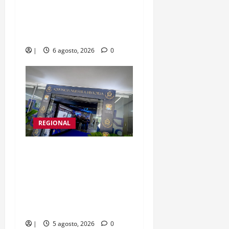
respuesta ante el
fortalecimiento del
fenómeno de El Niño
|
6 agosto, 2026
0
REGIONAL
En los 20 años del HUC,
gobernador Yamil Arana
entrega infraestructura
exterior del centro
asistencial
|
5 agosto, 2026
0