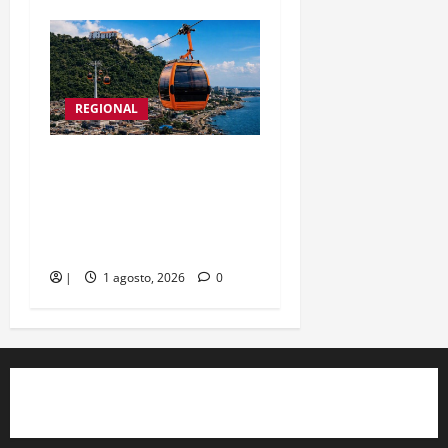
REGIONAL
Detalles del teleférico
Kalamarí se revelan esta
semana por parte de la
empresa francesa MND
|
1 agosto, 2026
0