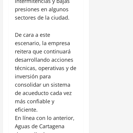
e
intermitencias y bajas
2026
o
C
e
L
S
presiones en algunos
a
R
0
i
a
n
sectores de la ciudad.
e
n
n
a
a
e
F
l
l
a
e
De cara a este
d
,
l
l
escenario, la empresa
e
C
d
i
C
e
reitera que continuará
e
p
h
n
A
desarrollando acciones
e
i
t
l
técnicas, operativas y de
a
r
a
30
m
inversión para
o
m
julio,
a
H
consolidar un sistema
e
2026
r
i
d
de acueducto cada vez
í
s
a
0
más confiable y
a
t
,
eficiente.
ó
1
e
r
En línea con lo anterior,
agosto,
n
i
2026
Aguas de Cartagena
E
c