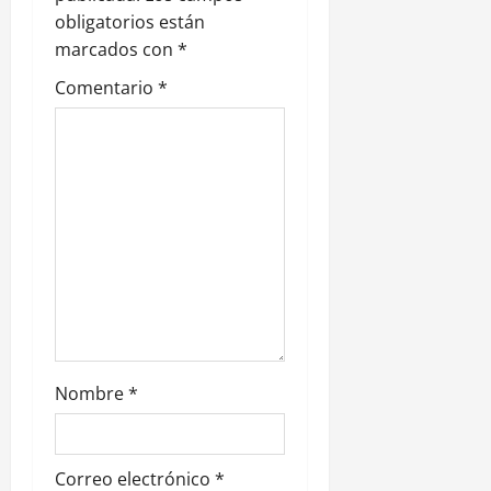
ó
obligatorios están
n
marcados con
*
Comentario
*
d
e
e
n
t
r
a
Nombre
*
d
a
Correo electrónico
*